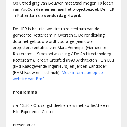
Op uitnodiging van Bouwen met Staal mogen 10 leden
van YouCon deelnemen aan het projectbezoek De HER
in Rotterdam op
donderdag 4 april
.
De HER is het nieuwe circulaire centrum van de
gemeente Rotterdam in Overschie. De rondleiding
door het gebouw wordt voorafgegaan door
projectpresentaties van Marc Verheijen (Gemeente
Rotterdam – Stadsontwikkeling / De Architectenploeg
Rotterdam),
Jeroen Grosfeld (N
O Architecten),
Lin Luu
3
(IMd Raadgevende Ingenieurs) en
Jeroen Zandboer
(BAM Bouw en Techniek).
Meer informatie op de
website van BmS
.
Programma
v.a. 13:30 • Ontvangst deelnemers met koffie/thee in
Hilti Experience Center
Presentaties: